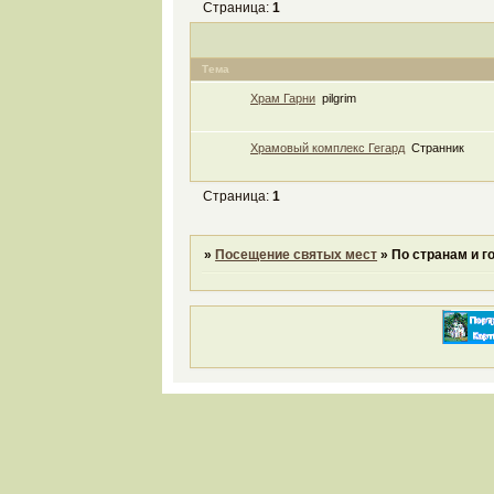
Страница:
1
Тема
Храм Гарни
pilgrim
Храмовый комплекс Гегард
Странник
Страница:
1
»
Посещение святых мест
»
По странам и г