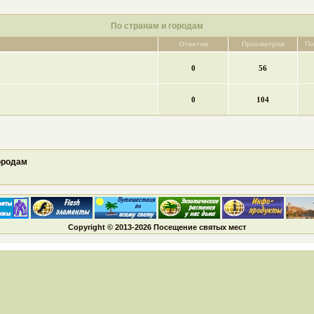
По странам и городам
Ответов
Просмотров
По
0
56
0
104
ородам
Copyright © 2013-2026 Посещение святых мест